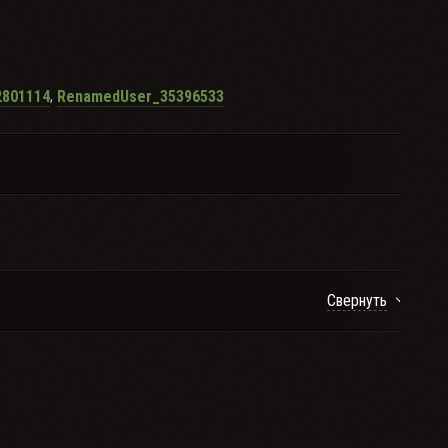
,
801114
RenamedUser_35396533
Свернуть