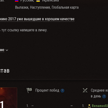
ах:
Русский
Українська
Вылазки, Наступления, Глобальная карта
 кино 2017 уже вышедшие в хорошем качестве
тут ссылку напишите в личку.
ние
новная часть игроков это люди с России. Все игроки взрослы
став
на ГК.
Процент побед
Среднее к
в день
е топовой техники, минимум 7 единиц, наличие следующей техники о
1
62А, E 100, Объект 268, T110E3, T110E4, T57 Heavy)
1.
—
—
1.
во боёв от 10000+