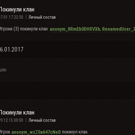
Покинули клан
27.01.17 22:30
Личный состав
Игроки (3) покинули клан:
,
anonym_8RmEb0DHXVXh
RenamedUser_2
26.01.2017
шло
Покинули клан
29.12.15 00:00
Личный состав
Игрок
покинул клан.
anonym_wzZ0a647cNeD