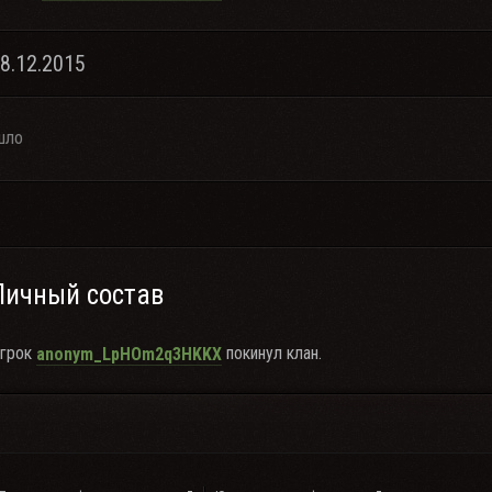
28.12.2015
шло
Личный состав
грок
покинул клан.
anonym_LpHOm2q3HKKX