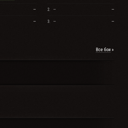
—
2.
—
—
—
3.
—
—
Все бои