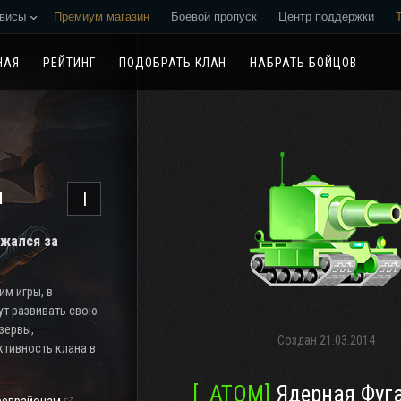
висы
Премиум магазин
Боевой пропуск
Центр поддержки
Реферальная программа
НАЯ
РЕЙТИНГ
ПОДОБРАТЬ КЛАН
НАБРАТЬ БОЙЦОВ
н
I
ажался за
м игры, в
ут развивать свою
езервы,
Создан
21.03.2014
тивность клана в
[_ATOM]
Ядерная Фуг