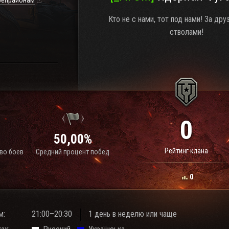
репрайонам
Кто не с нами, тот под нами! За др
стволами!
0
50,00%
Рейтинг клана
во боёв
Средний процент побед
0
м:
21:00–20:30
1 день в неделю или чаще