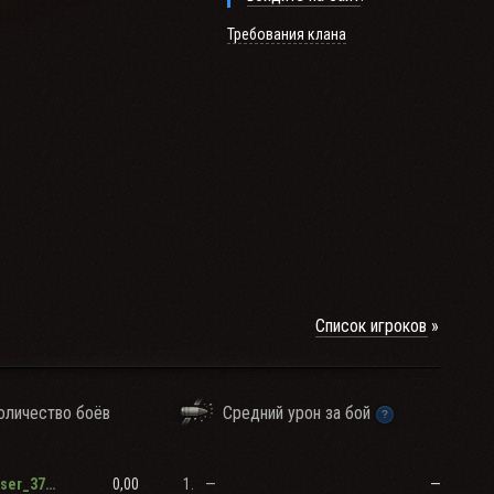
Требования клана
е и адекватные.
Список игроков
оличество боёв
Средний урон за бой
бязательно (Bat.-
0,00
1.
—
—
RenamedUser_37859592