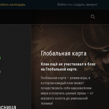
Табель-календарь
Войти
или
создать аккаунт
Везде
Глобальная карта
Клан ещё не участвовал в боях
на Глобальной карте.
Глобальная карта — режим игры, в
котором каждый клан может
почувствовать себя завоевателем
мира и получить ценные призы — от
игрового золота до уникальной
техники!
асница