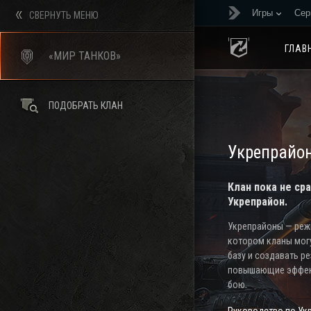
Игры
Сер
СВЕРНУТЬ МЕНЮ
ГЛАВ
«МИР ТАНКОВ»
ПОДОБРАТЬ КЛАН
Укрепрайо
Клан пока не ср
Укрепрайон.
Укрепрайоны — режи
котором кланы мог
базу и создавать р
повышающие эффек
бою.