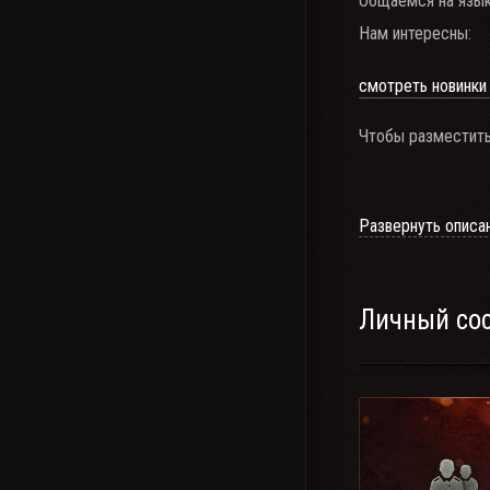
Общаемся на язык
Нам интересны:
смотреть новинки
Чтобы разместить 
Развернуть описа
Клан "ATOM"- ос
Личный со
Ежедневные бои 
Условия приёма:
- Возраст от 18+
- Наличие в ангар
Châtillon 25 t, Т-
- Общее количест