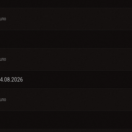
шло
шло
04.08.2026
шло