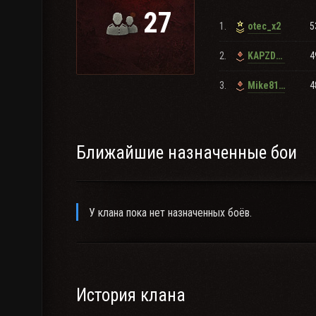
27
1.
5
otec_x2
2.
4
KAPZDE4
3.
4
Mike8115
Ближайшие назначенные бои
У клана пока нет назначенных боёв.
История клана