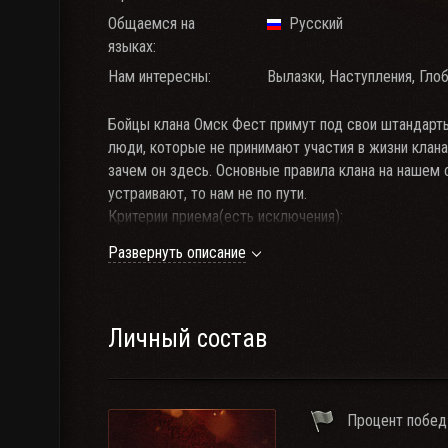
Общаемся на
Русский
языках:
Нам интересны:
Вылазки, Наступления, Гло
Бойцы клана Омск Фест примут под свои штандарты
люди, которые не принимают участия в жизни клан
зачем он здесь. Основные правила клана на нашем фо
устраивают, то нам не по пути.
Критерии приема(есть исключения):
1. Процент побед-50%, РЭ-1000
Развернуть описание
2. Наличие профильной техники ГК, УР - 6,8,10 урове
3. Обязательное присутствие на клановых мероприя
4. Обязательная добыча нормы промресурса - 50 е
5. Ваше желание играть в команде и достигать успе
Личный состав
Главное правило-при общении воздерживаться от р
Клан создан для общения-в наших правилах встречи
Клан создан для игры- Рандом, Взвод, КБ, УР, ГК. 
Процент побед
Связь TeamSpeak. Нахождение в ТС в прайм - обяза
Наш сайт http://omskwot.ru, группа в ВК - http://vk