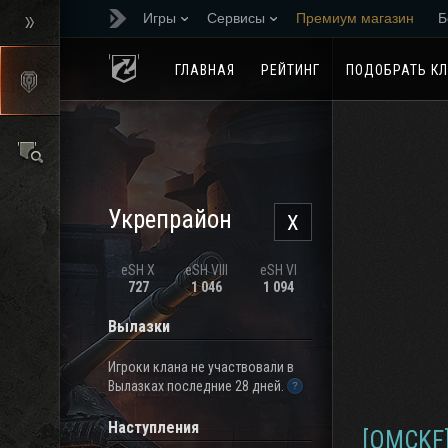
Игры
Сервисы
Премиум магазин
Б
Реферальная програм
ГЛАВНАЯ
РЕЙТИНГ
ПОДОБРАТЬ К
Укрепрайон
X
eSH X
eSH VIII
eSH VI
727
1 046
1 094
Вылазки
Игроки клана не участвовали в
Вылазках последние 28 дней.
Наступления
[OMCKF