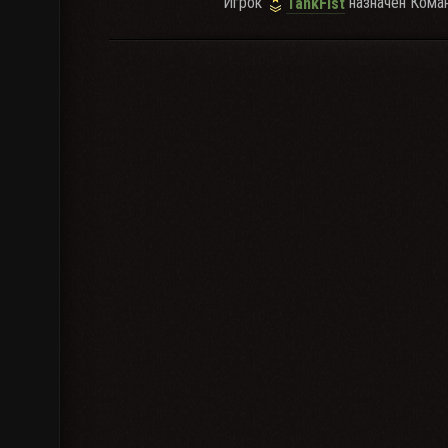
Игрок
назначен Ком
TankFist