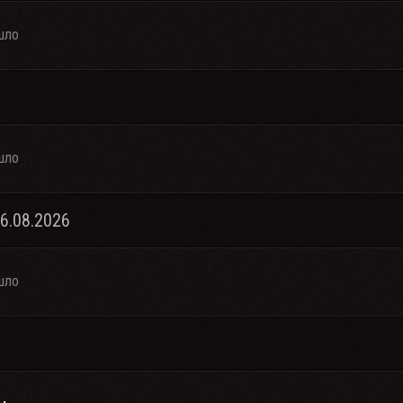
шло
шло
06.08.2026
шло