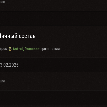
шло
Личный состав
грок
принят в клан.
Astral_Romance
03.02.2025
шло