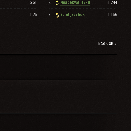
5,61
2.
1 244
Neadekvat_42RU
1,75
3.
1 156
Saint_Bashek
Все бои