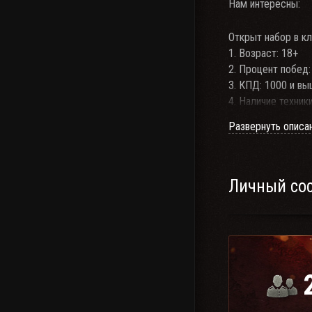
Нам интересны:
Открыт набор в кл
1. Возраст: 18+
2. Процент побед
3. КПД: 1000 и в
4. Наличие техники
5. Связь: RaidCall
Развернуть описа
6. Адекватность, 
7.Чувство юмора 
8. По усмотрению
9. Хотите сколот
Личный со
---------------
Принимаем практи