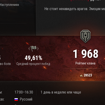
 Наступлениях
Не стоит ненавидеть врагов. Эмоции м
1 968
5
49,61%
Рейтинг клана
во боёв
Средний процент побед
28523
м:
17:00–16:30
1 день в неделю или чаще
ах:
Русский