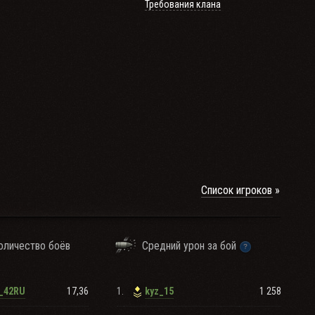
Требования клана
Список игроков
оличество боёв
Средний урон за бой
17,36
1.
1 258
_42RU
kyz_15