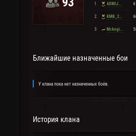
93
1.
6
ADMIJPAJL125
Клан общается c помощью программы Дискород htt
2.
6
KMB_26RUS
3.
5
MrAnginsan
Ближайшие назначенные бои
У клана пока нет назначенных боёв.
История клана