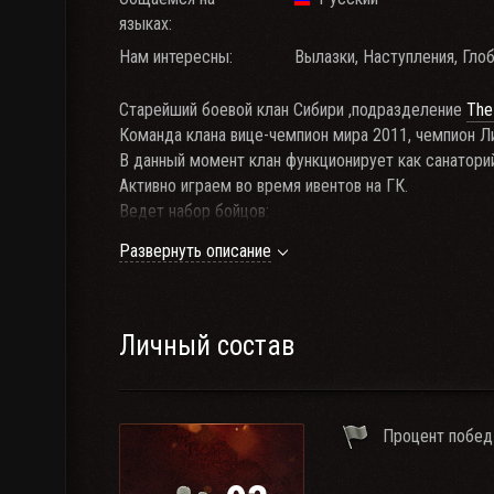
языках:
Нам интересны:
Вылазки, Наступления, Глоб
Старейший боевой клан Сибири ,подразделение
The
Команда клана вице-чемпион мира 2011, чемпион Л
В данный момент клан функционирует как санатори
Активно играем во время ивентов на ГК.
Ведет набор бойцов:
1. Общий % побед от 54+
Развернуть описание
2. Возраст от 18 лет+
3. Рейтинг WG от 8000.
4. Боевая эффективность РЭ 1450+
5. Наличие минимум 4 ТОП танков в ангаре.
Личный состав
6. Наличие 1-го танка 6 и 8 го уровня.
7. Наличие наушников, микрофона.
8. Общительность, адекватность, желание играть и
Процент побед
9. Прайм Тайм с 16.00 - 20.00 МСК
*Так же в клан требуется спонсоры.