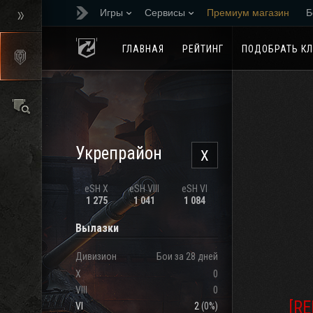
Игры
Сервисы
Премиум магазин
Б
Реферальная програм
ГЛАВНАЯ
РЕЙТИНГ
ПОДОБРАТЬ К
Укрепрайон
X
eSH X
eSH VIII
eSH VI
1 275
1 041
1 084
Вылазки
Дивизион
Бои за 28 дней
X
0
VIII
0
[RE
VI
2
(
0%
)