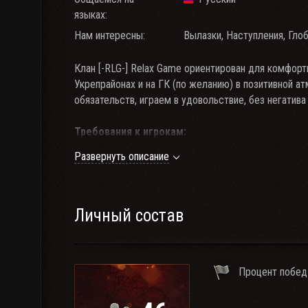
языках:
Нам интересны:
Вылазки, Наступления, Глоб
Клан [-RLG-] Relax Game ориентирован для комфорт
Укрепрайонах и на ГК (по желанию) в позитивной 
обязательств, играем в удовольствие, без негатива
Требования к игрокам:
- Возраст: 27+ (девушкам, вход свободный);
Развернуть описание
- Адекватность, активность, общительность;
- Связь ТС, наличие микрофона;
- Количество боев: от 3к;
- Общий процент побед: не ниже 49%;
Личный состав
- Наличие Танков 10 уровня в ангаре (Не САУ).
Что предлагаем мы:
Процент побед
- Укрепрайон Х уровня (финка Х уровня);
- Каждый день, включаются плюшки;
- Клановые бонусы (Чертежи, инструкции, резервы,