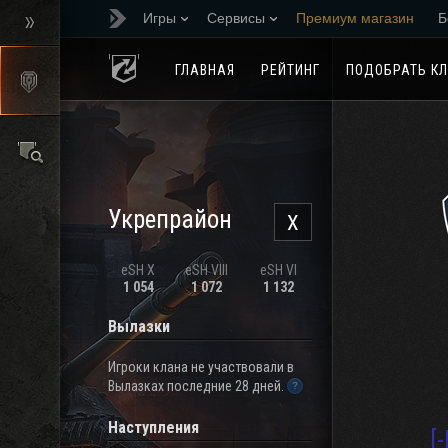
Игры
Сервисы
Премиум магазин
Б
Реферальная програм
ГЛАВНАЯ
РЕЙТИНГ
ПОДОБРАТЬ К
Укрепрайон
X
eSH X
eSH VIII
eSH VI
1 054
1 072
1 132
Вылазки
Игроки клана не участвовали в
Вылазках последние 28 дней.
Наступления
[