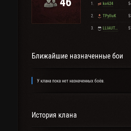
46
1.
5
ko624
- Взрослые, адекватные соклановцы;
- Доброжелательная, ламповая атмосфера, без мата
2.
5
TPyIIuK
- Клановые бои, под руководством спокойных, куль
принуждений;
3.
5
LLIAUTAH_Norilsk
Ближайшие назначенные бои
У клана пока нет назначенных боёв.
История клана