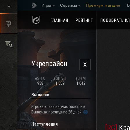
Игры
Сервисы
Премиум магазин
Б
Реферальная програм
ГЛАВНАЯ
РЕЙТИНГ
ПОДОБРАТЬ К
Укрепрайон
X
eSH X
eSH VIII
eSH VI
958
1 009
1 042
Вылазки
Игроки клана не участвовали в
Вылазках последние 28 дней.
Наступления
[RG]
Крас