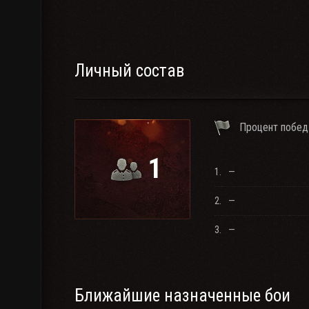
⠀
Личный состав
Процент побед
1
1.
—
2.
—
3.
—
Ближайшие назначенные бои