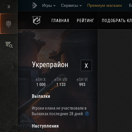
Игры
Сервисы
Премиум магазин
Б
Реферальная програм
ГЛАВНАЯ
РЕЙТИНГ
ПОДОБРАТЬ К
Укрепрайон
X
eSH X
eSH VIII
eSH VI
1 000
1 133
993
Вылазки
Игроки клана не участвовали в
Вылазках последние 28 дней.
Наступления