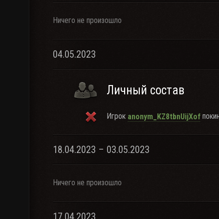
Ничего не произошло
04.05.2023
Личный состав
Игрок
покин
anonym_KZ8tbnUijXof
18.04.2023 – 03.05.2023
Ничего не произошло
17.04.2023