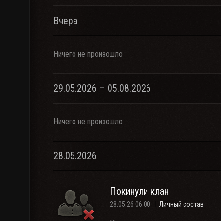
Вчера
Ничего не произошло
29.05.2026 – 05.08.2026
Ничего не произошло
28.05.2026
Покинули клан
28.05.26 06:00
Личный состав