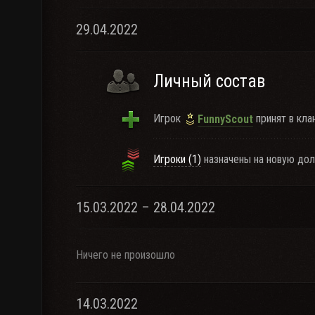
29.04.2022
Личный состав
Игрок
принят в клан
FunnyScout
Игроки (1)
назначены на новую дол
15.03.2022 – 28.04.2022
Ничего не произошло
14.03.2022