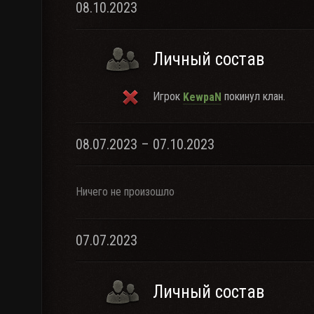
08.10.2023
Личный состав
Игрок
покинул клан.
KewpaN
08.07.2023 – 07.10.2023
Ничего не произошло
07.07.2023
Личный состав