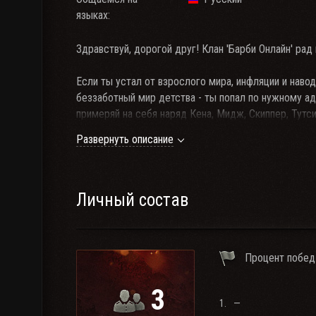
языках:
Здравствуй, дорогой друг! Клан 'Барби Онлайн' рад
Если ты устал от взрослого мира, инфляции и навод
беззаботный мир детства - ты попал по нужному ад
примеряй на себя наряд Кена, Мидж, Скиппер, Тутс
добро пожаловать в наш пластмассовый домик на ч
Развернуть описание
'Барби Онлайн' на форуме
Личный состав
Процент побед
3
1.
—