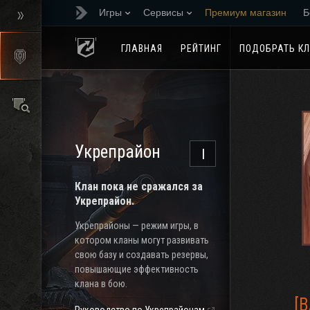
Игры
Сервисы
Премиум магазин
Б
Реферальная програм
ГЛАВНАЯ
РЕЙТИНГ
ПОДОБРАТЬ К
Укрепрайон
I
Клан пока не сражался за
Укрепрайон.
Укрепрайоны — режим игры, в
котором кланы могут развивать
свою базу и создавать резервы,
повышающие эффективность
клана в бою.
[B