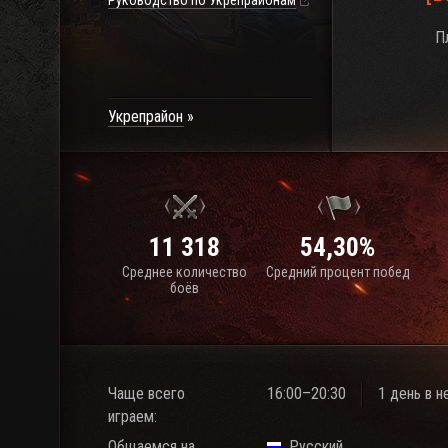
Руководство по Укрепрайонам
П
Укрепрайон
11 318
54,30%
Среднее количество
Средний процент побед
боёв
Чаще всего
16:00–20:30
1 день в 
играем:
Общаемся на
Русский