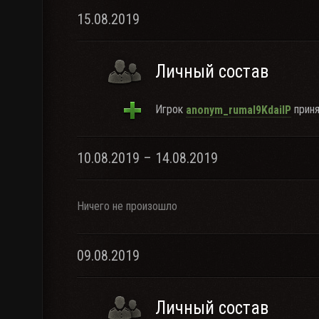
15.08.2019
Личный состав
Игрок
приня
anonym_rumaI9KdailP
10.08.2019 – 14.08.2019
Ничего не произошло
09.08.2019
Личный состав