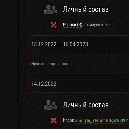
Личный состав
Игроки (3)
покинули клан.
15.12.2022 – 16.04.2023
Ничего не произошло
14.12.2022
Личный состав
Игрок
п
anonym_YFUomGDgsW3W