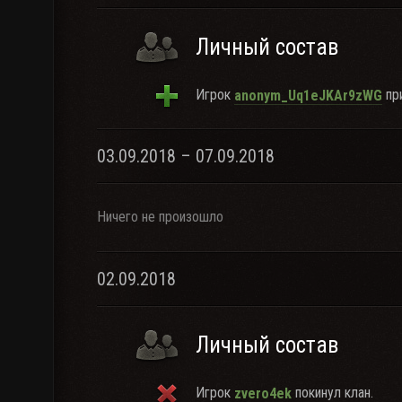
Личный состав
Игрок
при
anonym_Uq1eJKAr9zWG
03.09.2018 – 07.09.2018
Ничего не произошло
02.09.2018
Личный состав
Игрок
покинул клан.
zvero4ek