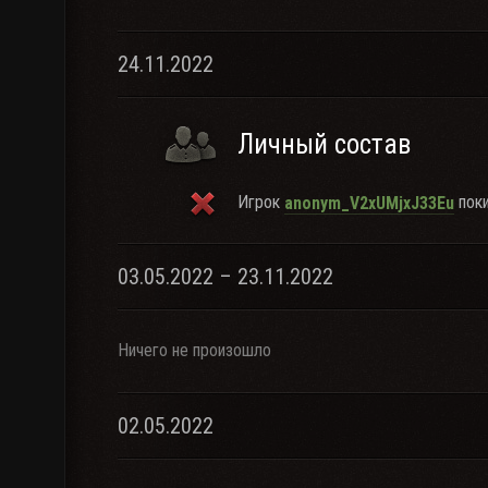
24.11.2022
Личный состав
Игрок
поки
anonym_V2xUMjxJ33Eu
03.05.2022 – 23.11.2022
Ничего не произошло
02.05.2022