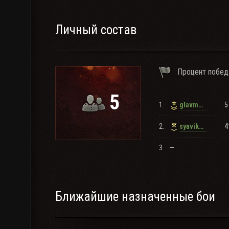
Личный состав
Процент побед
5
1.
5
glavmehorm
2.
4
syavik_kozyavik
3.
—
Ближайшие назначенные бои