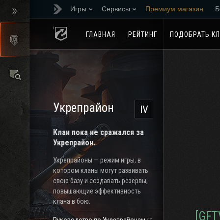
Игры
Сервисы
Премиум магазин
Б
Реферальная програм
ГЛАВНАЯ
РЕЙТИНГ
ПОДОБРАТЬ К
Укрепрайон
IV
Клан пока не сражался за
Укрепрайон.
Укрепрайоны — режим игры, в
котором кланы могут развивать
свою базу и создавать резервы,
повышающие эффективность
клана в бою.
[GFT