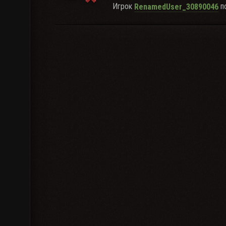
Игрок
по
RenamedUser_30890046