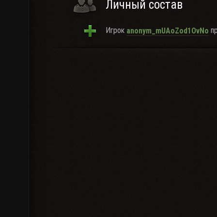
Личный состав
Игрок
пр
anonym_mUAoZod1OvNo