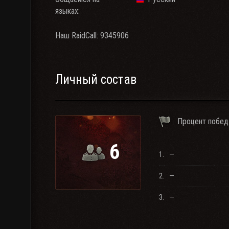
языках:
Наш RaidCall: 9345906
Личный состав
Процент побед
6
1.
—
2.
—
3.
—