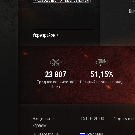
Руководство по Укрепрайонам
Выт
Укрепрайон
23 807
51,15%
Среднее количество
Средний процент побед
боёв
Чаще всего
15:00–20:00
1 день в 
играем:
Общаемся на
Русский