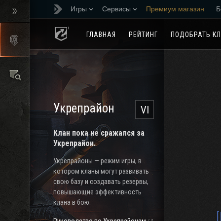
Игры
Сервисы
Премиум магазин
Б
Реферальная програм
ГЛАВНАЯ
РЕЙТИНГ
ПОДОБРАТЬ К
Укрепрайон
VI
Клан пока не сражался за
Укрепрайон.
Укрепрайоны — режим игры, в
котором кланы могут развивать
свою базу и создавать резервы,
повышающие эффективность
клана в бою.
[