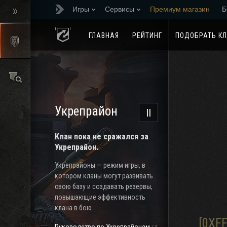
Игры
Сервисы
Премиум магазин
Б
Реферальная програм
ГЛАВНАЯ
РЕЙТИНГ
ПОДОБРАТЬ К
Укрепрайон
II
Клан пока не сражался за
Укрепрайон.
Укрепрайоны — режим игры, в
котором кланы могут развивать
свою базу и создавать резервы,
повышающие эффективность
клана в бою.
[0XFF