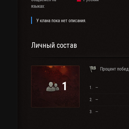
языках:
У клана пока нет описания.
Личный состав
Процент побед
1
1.
—
2.
—
3.
—