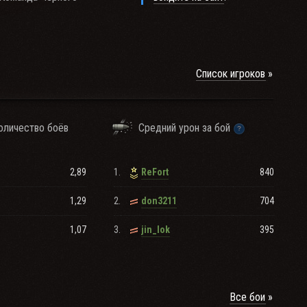
Список игроков
оличество боёв
Средний урон за бой
2,89
1.
840
ReFort
1,29
2.
704
don3211
1,07
3.
395
jin_lok
Все бои