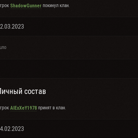
грок
покинул клан.
ShadowGunner
22.03.2023
шло
Личный состав
грок
принят в клан.
AlExXeY1978
04.02.2023