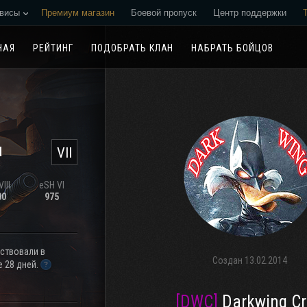
висы
Премиум магазин
Боевой пропуск
Центр поддержки
Реферальная программа
НАЯ
РЕЙТИНГ
ПОДОБРАТЬ КЛАН
НАБРАТЬ БОЙЦОВ
н
VII
III
eSH VI
00
975
аствовали в
Создан
13.02.2014
 28 дней.
[DWC]
Darkwing C