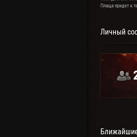
Плаща придет к т
Личный со
Ближайшие