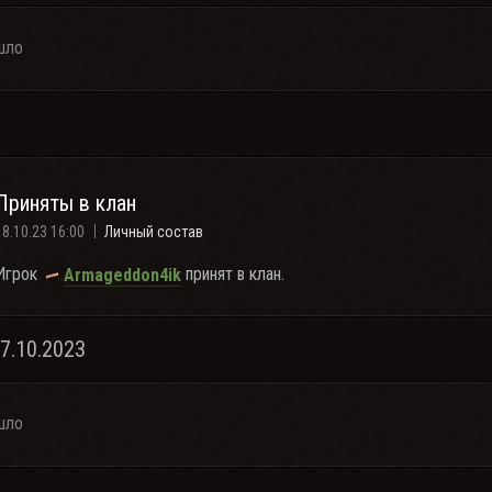
шло
Приняты в клан
18.10.23 16:00
Личный состав
Игрок
принят в клан.
Armageddon4ik
17.10.2023
шло