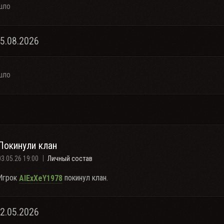
шло
05.08.2026
шло
Покинули клан
03.05.26 19:00
Личный состав
Игрок
покинул клан.
AlExXeY1978
02.05.2026