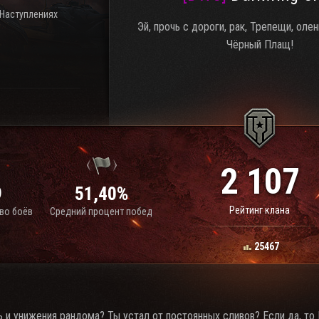
 Наступлениях
Эй, прочь с дороги, рак, Трепещи, олень
Чёрный Плащ!
2 107
9
51,40%
Рейтинг клана
во боёв
Средний процент побед
25467
ь и унижения рандома? Ты устал от постоянных сливов? Если да, то