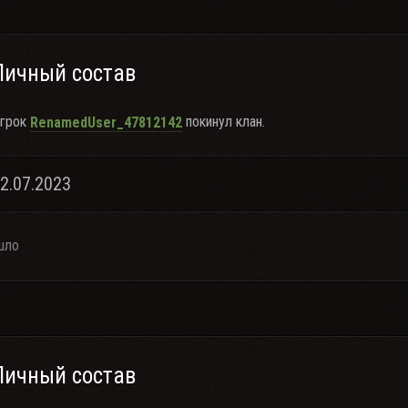
Личный состав
грок
покинул клан.
RenamedUser_47812142
22.07.2023
шло
Личный состав