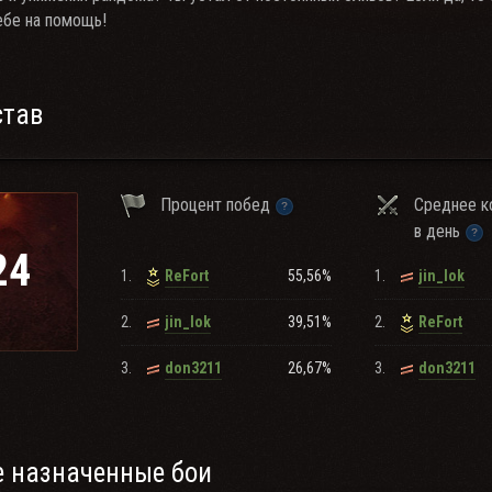
ебе на помощь!
став
Процент побед
Среднее к
в день
24
1.
55,56%
1.
ReFort
jin_lok
2.
39,51%
2.
jin_lok
ReFort
3.
26,67%
3.
don3211
don3211
 назначенные бои