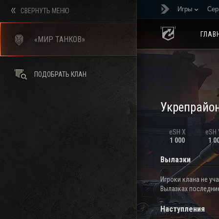
Игры
Сер
СВЕРНУТЬ МЕНЮ
ГЛАВ
«МИР ТАНКОВ»
ПОДОБРАТЬ КЛАН
Укрепрайо
eSH X
eSH V
1 000
1 0
Вылазки
Игроки клана не уч
Вылазках последние
Наступления