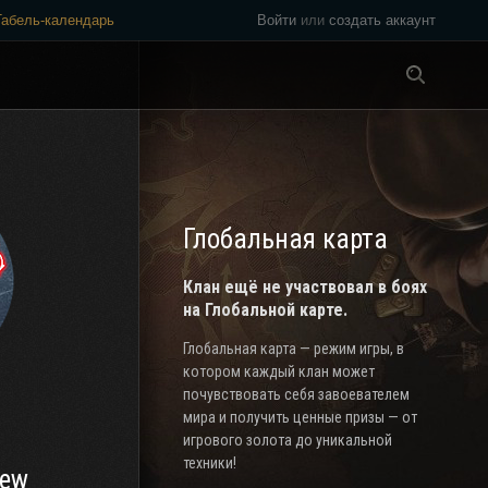
Табель-календарь
Войти
или
создать аккаунт
Везде
Глобальная карта
Клан ещё не участвовал в боях
на Глобальной карте.
Глобальная карта — режим игры, в
котором каждый клан может
почувствовать себя завоевателем
мира и получить ценные призы — от
игрового золота до уникальной
техники!
rew