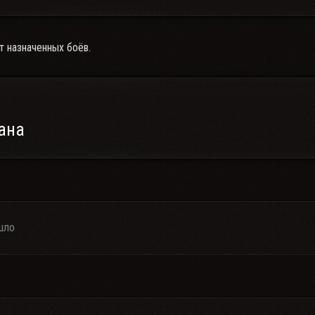
т назначенных боёв.
ана
шло