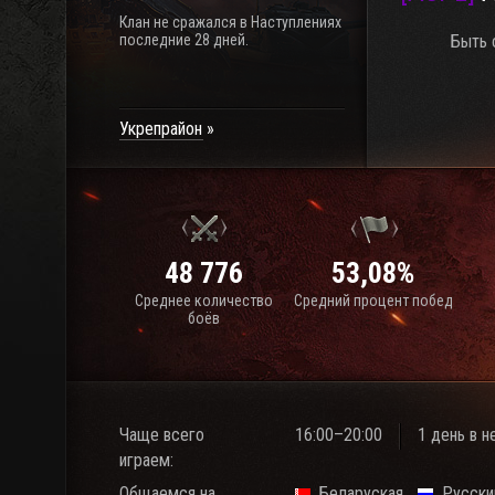
Клан не сражался в Наступлениях
последние 28 дней.
Быть 
Укрепрайон
48 776
53,08%
Среднее количество
Средний процент побед
боёв
Чаще всего
16:00–20:00
1 день в 
играем:
Общаемся на
Беларуская
Русски