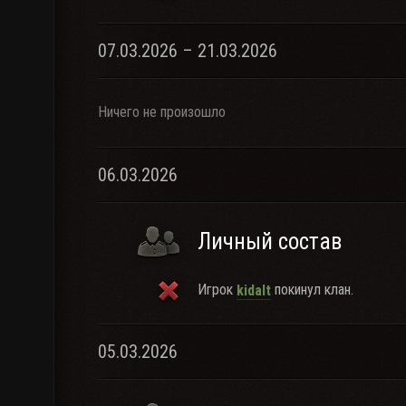
07.03.2026 – 21.03.2026
Ничего не произошло
06.03.2026
Личный состав
Игрок
покинул клан.
kidalt
05.03.2026