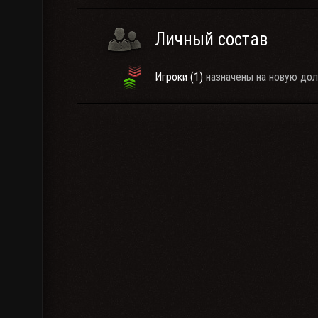
Личный состав
Игроки (1)
назначены на новую дол