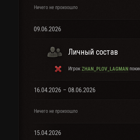
Ничего не произошло
09.06.2026
Личный состав
Игрок
покин
ZHAN_PLOV_LAGMAN
16.04.2026 – 08.06.2026
Ничего не произошло
15.04.2026