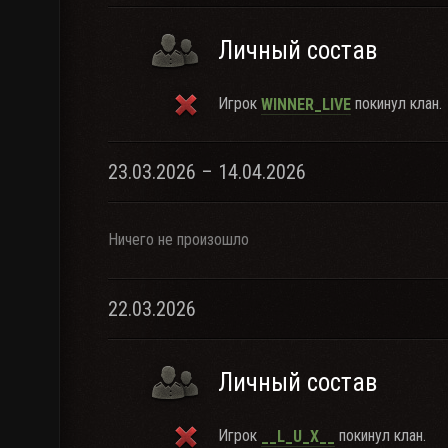
Личный состав
Игрок
покинул клан.
WINNER_LIVE
23.03.2026 – 14.04.2026
Ничего не произошло
22.03.2026
Личный состав
Игрок
покинул клан.
__L_U_X__