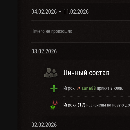
04.02.2026 – 11.02.2026
Ничего не произошло
03.02.2026
Личный состав
Игрок
принят в клан.
sane88
Игроки (17)
назначены на новую д
02.02.2026