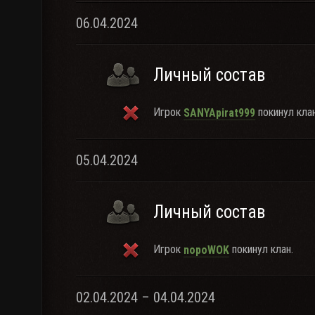
06.04.2024
Личный состав
Игрок
покинул клан
SANYApirat999
05.04.2024
Личный состав
Игрок
покинул клан.
nopoWOK
02.04.2024 – 04.04.2024