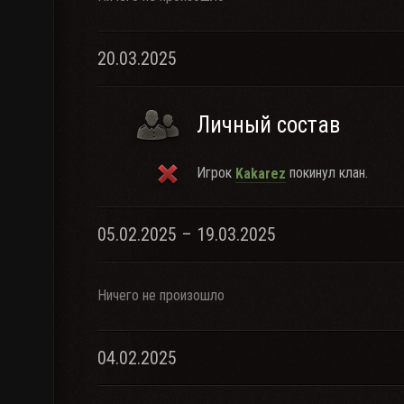
20.03.2025
Личный состав
Игрок
покинул клан.
Kakarez
05.02.2025 – 19.03.2025
Ничего не произошло
04.02.2025