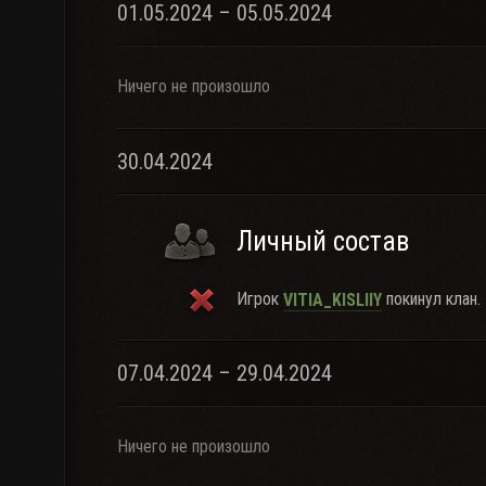
01.05.2024 – 05.05.2024
Ничего не произошло
30.04.2024
Личный состав
Игрок
покинул клан.
VITIA_KISLIIY
07.04.2024 – 29.04.2024
Ничего не произошло