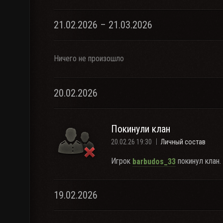
21.02.2026 – 21.03.2026
Ничего не произошло
20.02.2026
Покинули клан
20.02.26 19:30
Личный состав
Игрок
покинул клан.
barbudos_33
19.02.2026