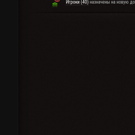
Игроки (40)
назначены на новую д