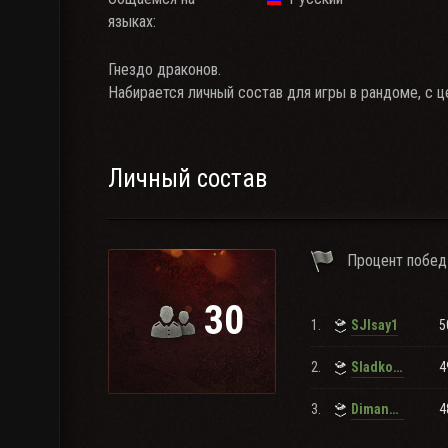
языках:
Гнездо драконов.
Набирается личный состав для игры в рандоме, с ц
Личный состав
Процент побед
30
1.
5
SJIsay1
2.
4
Sladkojorka
3.
4
Diman7702