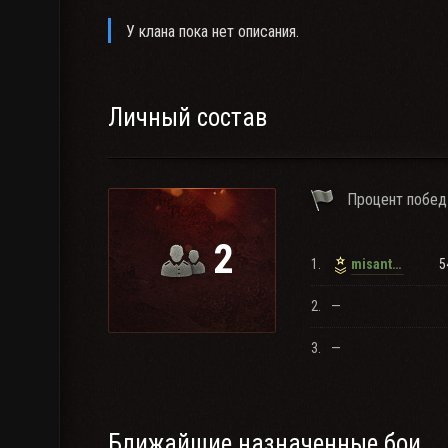
У клана пока нет описания.
Личный состав
Процент побед
2
1.
5
misantropo
2.
—
3.
—
Ближайшие назначенные бои