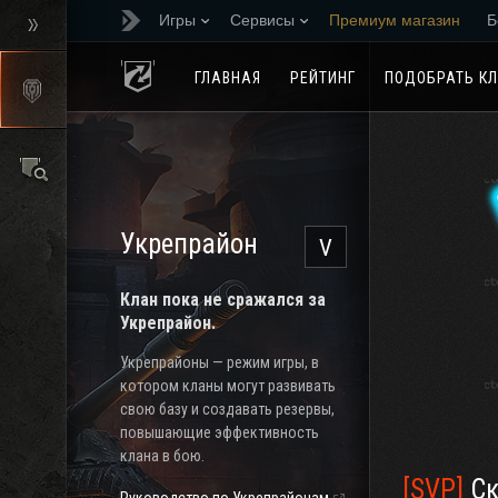
Игры
Сервисы
Премиум магазин
Б
Реферальная програм
ГЛАВНАЯ
РЕЙТИНГ
ПОДОБРАТЬ К
Укрепрайон
V
Клан пока не сражался за
Укрепрайон.
Укрепрайоны — режим игры, в
котором кланы могут развивать
свою базу и создавать резервы,
повышающие эффективность
клана в бою.
[SVP]
Ско