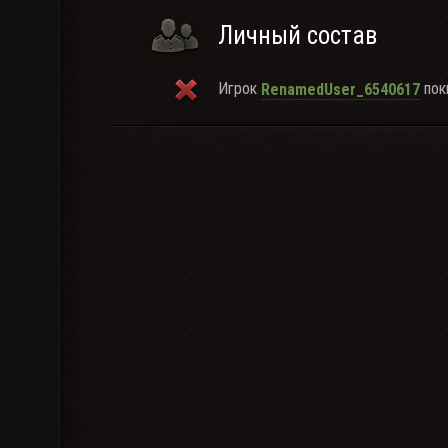
Личный состав
Игрок
поки
RenamedUser_6540617