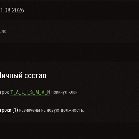
01.08.2026
шло
Личный состав
грок
покинул клан.
T_A_L_I_S_M_A_N
гроки (1)
назначены на новую должность.