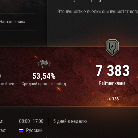
Это пушистые пчёлки они пушистят не
 Наступлениях
7 383
0
53,54%
Рейтинг клана
во боёв
Средний процент побед
736
м:
08:00–17:00
5 дней в неделю
ах:
Русский