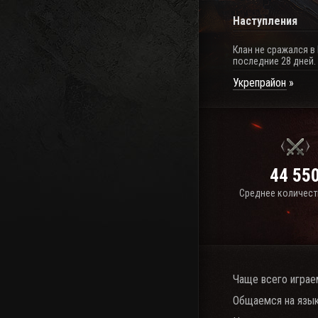
Наступления
Клан не сражался в
последние 28 дней.
Укрепрайон
44 55
Среднее количест
Чаще всего играе
Общаемся на язык