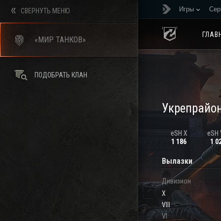
Игры
Сер
СВЕРНУТЬ МЕНЮ
ГЛАВ
«МИР ТАНКОВ»
ПОДОБРАТЬ КЛАН
Укрепрайо
eSH X
eSH V
1 186
1 0
Вылазки
Дивизион
X
VIII
VI