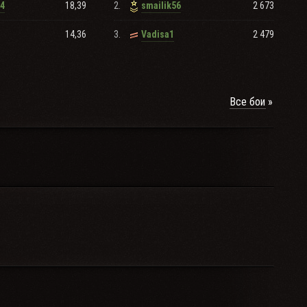
18,39
2.
2 673
4
smailik56
14,36
3.
2 479
Vadisa1
Все бои