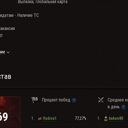
Вылазки, Глобальная карта
дидатам - Наличие ТС
вакансии
ир
ние
Е ПРАВИЛО:
 включать только тот, кто их ЗАРАБАТЫВАЕТ!
став
Процент побед
Среднее к
в день
69
1.
77,27%
1.
Vadisa1
bakan80