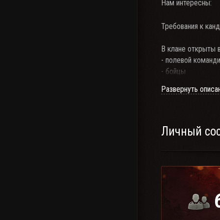
Нам интересны:
Требования к кан
В клане открыты 
- полевой команд
- бойцы
Развернуть описа
ВНУТРИКЛАНОВО
1. Резервы может
Личный со