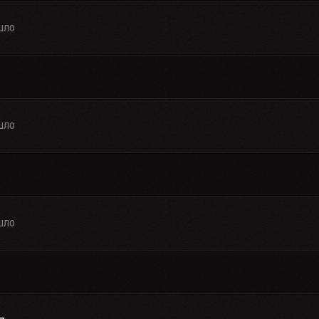
шло
шло
шло