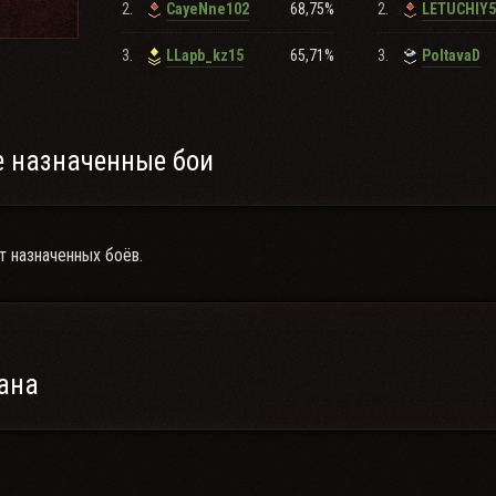
2.
68,75%
2.
CayeNne102
LETUCHIY5
3.
65,71%
3.
LLapb_kz15
PoltavaD
 назначенные бои
т назначенных боёв.
ана