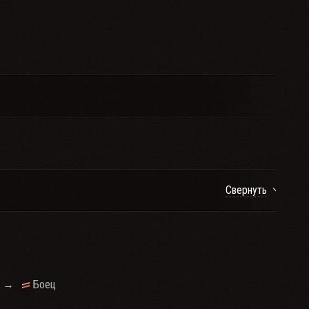
Свернуть
→
Боец