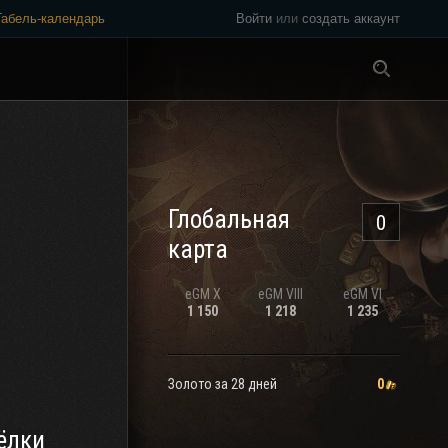
Табель-календарь
Войти
или
создать аккаунт
Везде
Глобальная
0
карта
eGM
X
eGM
VIII
eGM
VI
1 150
1 218
1 235
Золото за 28 дней
0
ёлки