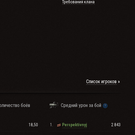
Требования клана
Список игроков
оличество боёв
Средний урон за бой
18,50
1.
2 843
Perspektivnyj