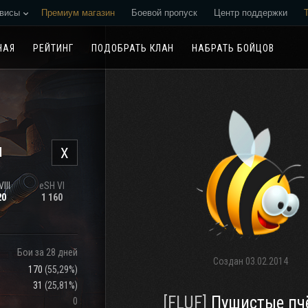
висы
Премиум магазин
Боевой пропуск
Центр поддержки
Реферальная программа
НАЯ
РЕЙТИНГ
ПОДОБРАТЬ КЛАН
НАБРАТЬ БОЙЦОВ
н
X
III
eSH VI
20
1 160
Бои за 28 дней
Создан
03.02.2014
170
(
55,29%
)
31
(
25,81%
)
[FLUF]
Пушистые пч
0