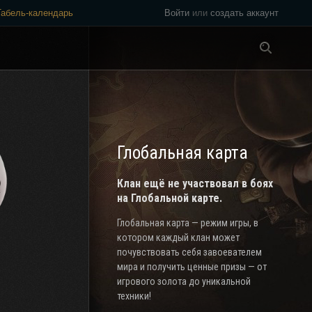
Табель-календарь
Войти
или
создать аккаунт
Везде
Глобальная карта
Клан ещё не участвовал в боях
на Глобальной карте.
Глобальная карта — режим игры, в
котором каждый клан может
почувствовать себя завоевателем
мира и получить ценные призы — от
игрового золота до уникальной
техники!
)