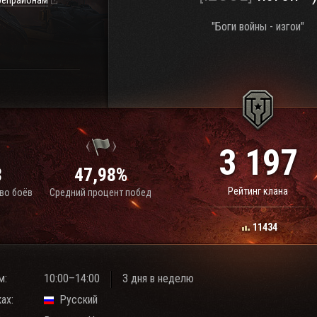
репрайонам
"Боги войны - изгои"
3 197
8
47,98%
Рейтинг клана
во боёв
Средний процент побед
11434
м:
10:00–14:00
3 дня в неделю
ах:
Русский