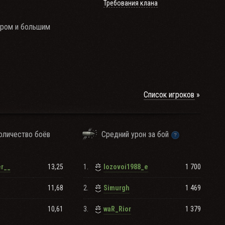
Требования клана
ером и большим
Список игроков
оличество боёв
Средний урон за бой
13,25
1.
1 700
er__
lozovoi1988_e
11,68
2.
1 469
Simurgh
10,61
3.
1 379
waR_Rior