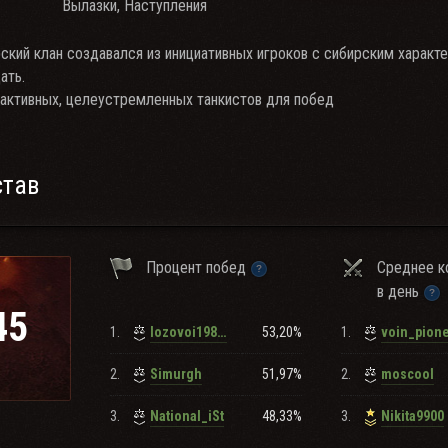
Вылазки, Наступления
ский клан создавался из инициативных игроков с сибирским характ
ать.
 активных, целеустремленных танкистов для побед
став
Процент побед
Среднее к
в день
45
1.
53,20%
1.
lozovoi1988_e
voin_pion
2.
51,97%
2.
Simurgh
moscool
3.
48,33%
3.
National_iSt
Nikita9900