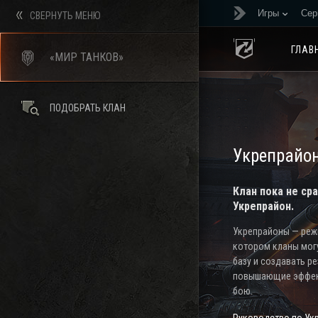
Игры
Сер
СВЕРНУТЬ МЕНЮ
ГЛАВ
«МИР ТАНКОВ»
ПОДОБРАТЬ КЛАН
Укрепрайо
Клан пока не ср
Укрепрайон.
Укрепрайоны — режи
котором кланы мог
базу и создавать р
повышающие эффек
бою.