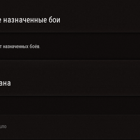
 назначенные бои
т назначенных боёв.
ана
шло