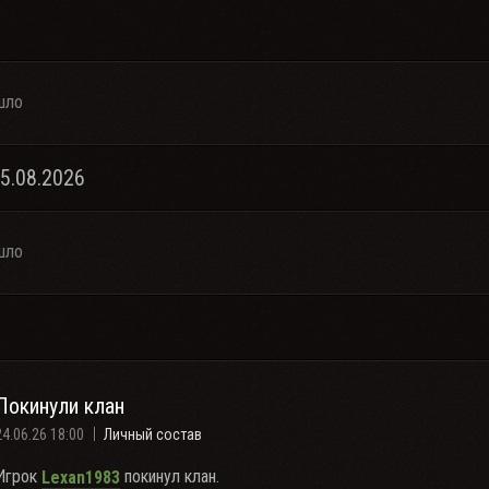
шло
05.08.2026
шло
Покинули клан
24.06.26 18:00
Личный состав
Игрок
покинул клан.
Lexan1983