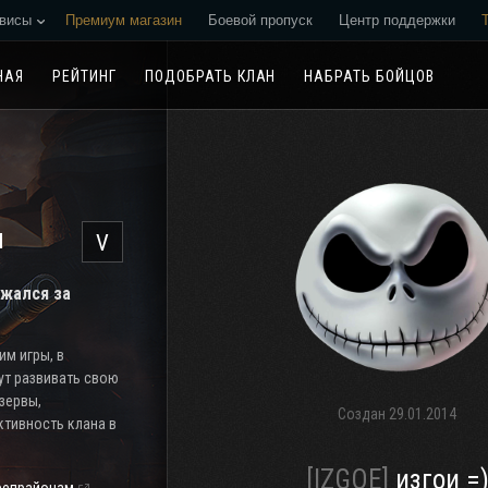
висы
Премиум магазин
Боевой пропуск
Центр поддержки
Реферальная программа
НАЯ
РЕЙТИНГ
ПОДОБРАТЬ КЛАН
НАБРАТЬ БОЙЦОВ
н
V
ажался за
м игры, в
ут развивать свою
езервы,
Создан
29.01.2014
тивность клана в
[IZGOE]
изгои =