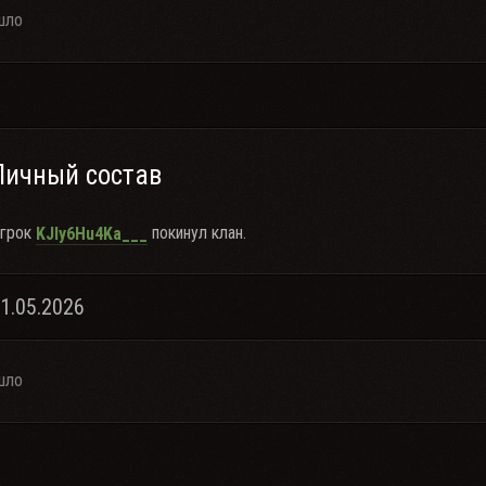
шло
Личный состав
грок
покинул клан.
KJly6Hu4Ka___
01.05.2026
шло