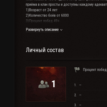
приёма в клан просты и доступны каждому адекват
1)Возраст от 24 лет
2)Количество боёв от 6000
3)Процент побед 49+
4)Рейтинг Эффективности(КПД) от 1000
Развернуть описание
5)Рейтинг Бронесайта 2500+
6)Техника от 6 уровня
7)Онлайн с 18:00 до 23:00 по Мск времени(как раз 
8)Связь RaidCall обязательна!!! ID:7614288
Личный состав
Желание играть в команде и повышать мастерство.
отсутствуют,исключительно взводная игра не тольк
Процент побед
победы.Ололошные олени,не желающие думать и учи
много участников!Для комфортной игры и общения 
1
Пожаловать,друзья!!!
1.
—
2.
—
3.
—