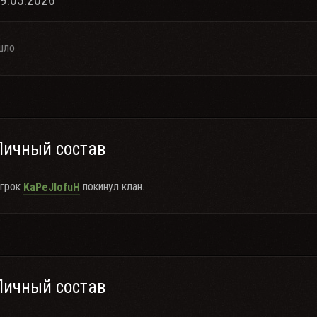
29.05.2026
шло
Личный состав
грок
покинул клан.
KaPeJIofuH
Личный состав