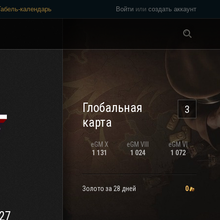
Табель-календарь
Войти
или
создать аккаунт
Везде
Глобальная
3
карта
eGM
X
eGM
VIII
eGM
VI
1 131
1 024
1 072
Золото за 28 дней
0
27