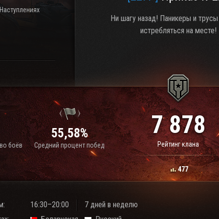
 Наступлениях
Ни шагу назад! Паникеры и трус
истребляться на месте!
7 878
1
55,58%
Рейтинг клана
во боёв
Средний процент побед
477
м:
16:30–20:00
7 дней в неделю