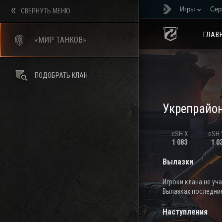
Игры
Сер
СВЕРНУТЬ МЕНЮ
ГЛАВ
«МИР ТАНКОВ»
ПОДОБРАТЬ КЛАН
Укрепрайо
eSH X
eSH V
1 083
1 0
Вылазки
Игроки клана не уч
Вылазках последние
Наступления