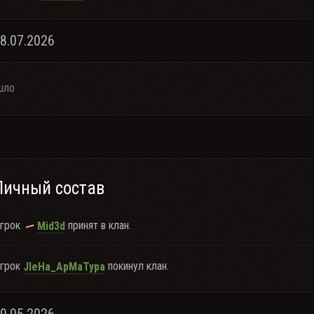
18.07.2026
шло
Личный состав
грок
принят в клан.
Mid3d
грок
покинул клан.
JleHa_ApMaTypa