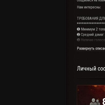
Общаемся на язык
Нам интересны:
ТРЕБОВАНИЯ ДЛ
**
**
**
**
**
**
**
**
*
➊ Минимум 2 топа 
➋ Средний дамаг:
➌ Наличие голосов
➍ Прайм-тайм ~с 
Развернуть описа
____________________
Выдержка из прик
Наша Родина пере
Личный со
бы это нам ни сто
значит обеспечить
Можем ли мы выде
тылу работают те
минометов.