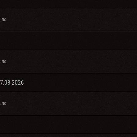
шло
шло
07.08.2026
шло