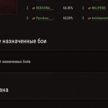
2.
60,45%
2.
REKSONA__
MiLiPENS
3.
60,00%
3.
Pycckuu__uMnEPamoP
kolobanov
 назначенные бои
т назначенных боёв.
ана