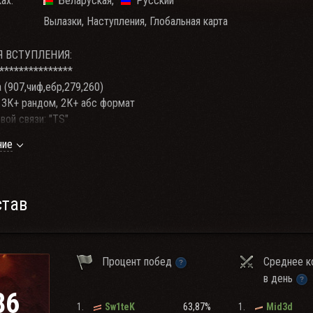
ах:
Беларуская
Русский
Вылазки, Наступления, Глобальная карта
Я ВСТУПЛЕНИЯ:
*
**
**
**
**
**
**
**
(907,чиф,ебр,279,260)
 3К+ рандом, 2К+ абс формат
ой связи: "TS"
20-00 до 23-00 по МСК
ние
_____________________________
аза No227:
живает тяжелые дни. Мы должны остановить, а затем отбросить и р
став
ило. Враги не так сильны, как это кажется паникерам. Выдержать их 
 за нами победу.
ржать удар, а потом отбросить врага на запад? Да, можем, ибо на
Процент побед
Среднее к
перь прекрасно и наш фронт получает все больше и больше самолето
в день
86
1.
63,87%
1.
Sw1teK
Mid3d