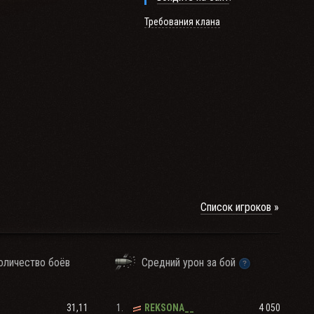
Требования клана
азгромить врага, чего
Список игроков
удар сейчас - это
ши фабрики и заводы в
оличество боёв
Средний урон за бой
в, танков, артиллерии,
31,11
1.
4 050
REKSONA__