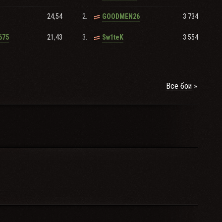
24,54
2.
3 734
GOODMEN26
21,43
3.
3 554
675
Sw1teK
Все бои