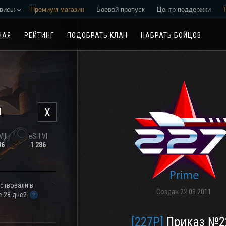
висы
Премиум магазин
Боевой пропуск
Центр поддержки
Реферальная программа
НАЯ
РЕЙТИНГ
ПОДОБРАТЬ КЛАН
НАБРАТЬ БОЙЦОВ
н
X
III
eSH VI
36
1 286
аствовали в
Создан
22.09.2011
 28 дней.
[227P]
Приказ №2